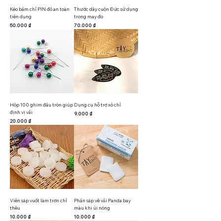
Kéo bấm chỉ PIN đỏ an toàn
Thước dây cuộn Đức sử dụng
tiện dụng
trong may đo
Giá
Giá
50.000 ₫
70.000 ₫
Hộp 100 ghim đầu tròn giúp
Dụng cụ hỗ trợ xỏ chỉ
định vị vải
Giá
9.000 ₫
Giá
20.000 ₫
Viên sáp vuốt làm trơn chỉ
Phấn sáp vẽ vải Panda bay
thêu
màu khi ủi nóng
Giá
Giá
10.000 ₫
10.000 ₫