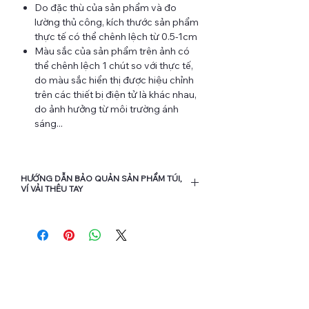
Do đặc thù của sản phẩm và đo
lường thủ công, kích thước sản phẩm
thực tế có thể chênh lệch từ 0.5-1cm
Màu sắc của sản phẩm trên ảnh có
thể chênh lệch 1 chút so với thực tế,
do màu sắc hiển thị được hiệu chỉnh
trên các thiết bị điện tử là khác nhau,
do ảnh hưởng từ môi trường ánh
sáng...
HƯỚNG DẪN BẢO QUẢN SẢN PHẨM TÚI,
VÍ VẢI THÊU TAY
Bạn nên hạn chế cho sản phẩm tiếp
xúc nhiều với nước và các loại hóa
chất để kéo dài độ bền của chỉ thêu
và vải.
Khi vệ sinh chỉ nên dùng khăn ẩm
hoặc bàn chải mềm để vệ sinh nhẹ
nhàng bề mặt vải, tránh chà xát vào