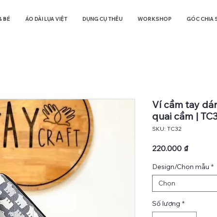
& BÉ
ÁO DÀI LỤA VIỆT
DỤNG CỤ THÊU
WORKSHOP
GÓC CHIA 
Ví cầm tay dán
quai cầm | TC
SKU: TC32
Giá
220.000 ₫
Design/Chọn mẫu
*
Chọn
Số lượng
*