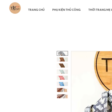
TRANG CHỦ
PHỤ KIỆN THỦ CÔNG
THỜI TRANG MẸ 