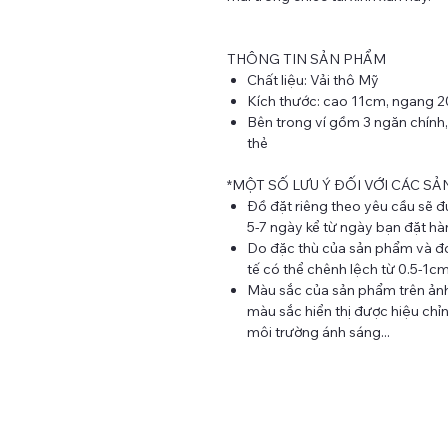
THÔNG TIN SẢN PHẨM
Chất liệu: Vải thô Mỹ
Kích thước: cao 11cm, ngang 
Bên trong ví gồm 3 ngăn chính
thẻ
*MỘT SỐ LƯU Ý ĐỐI VỚI CÁC SẢ
Đồ đặt riêng theo yêu cầu sẽ 
5-7 ngày kể từ ngày bạn đặt hà
Do đặc thù của sản phẩm và đo
tế có thể chênh lệch từ 0.5-1c
Màu sắc của sản phẩm trên ảnh 
màu sắc hiển thị được hiệu chỉnh
môi trường ánh sáng...