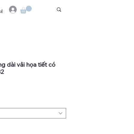
SẺ
g dài vải họa tiết có
32