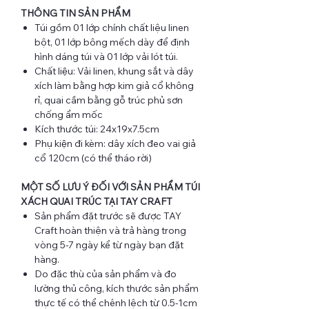
THÔNG TIN SẢN PHẨM
Túi gồm 01 lớp chính chất liệu linen
bột, 01 lớp bông mếch dày để định
hình dáng túi và 01 lớp vải lót túi.
Chất liệu: Vải linen, khung sắt và dây
xích làm bằng hợp kim giả cổ không
rỉ, quai cầm bằng gỗ trúc phủ sơn
chống ẩm mốc
Kích thước túi: 24x19x7.5cm
Phụ kiện đi kèm: dây xích đeo vai giả
cổ 120cm (có thể tháo rời)
MỘT SỐ LƯU Ý ĐỐI VỚI SẢN PHẨM TÚI
XÁCH QUAI TRÚC TẠI TAY CRAFT
Sản phẩm đặt trước sẽ được TAY
Craft hoàn thiện và trả hàng trong
vòng 5-7 ngày kể từ ngày bạn đặt
hàng.
Do đặc thù của sản phẩm và đo
lường thủ công, kích thước sản phẩm
thực tế có thể chênh lệch từ 0.5-1cm