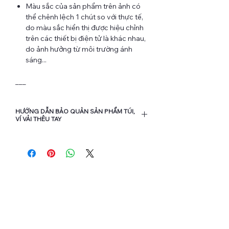
Màu sắc của sản phẩm trên ảnh có
thể chênh lệch 1 chút so với thực tế,
do màu sắc hiển thị được hiệu chỉnh
trên các thiết bị điện tử là khác nhau,
do ảnh hưởng từ môi trường ánh
sáng...
___
HƯỚNG DẪN BẢO QUẢN SẢN PHẨM TÚI,
VÍ VẢI THÊU TAY
Bạn nên hạn chế cho sản phẩm tiếp
xúc nhiều với nước và các loại hóa
chất để kéo dài độ bền của chỉ thêu
và vải.
Khi vệ sinh túi chỉ nên dùng khăn ẩm
hoặc bàn chải mềm để vệ sinh nhẹ
nhàng bề mặt túi, tránh chà xát vào
phần hình thêu. Bạn cũng có thể giặt
túi bằng tay (tránh cho túi vào máy