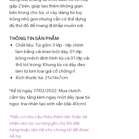
gấp 2 bên, giúp tạo thêm không gian
bên trong cho túi, vì vậy dáng túi tuy
trông nhỏ gọn nhưng vẫn có thể đựng
đủ thứ đồ để mang đi khắp muôn nơi.
THÔNG TIN SẢN PHẨM
Chất liệu: Túi gồm 3 lớp - lớp chính
làm bằng vải linen bột dày, 01 lớp
bông mếch định hình túi và 01 lớp vải
thô lót trong; Khung túi và dây đeo
làm từ kim loại giả cổ chống rỉ
Kích thước túi: 21x14x7cm
*Kể từ ngày 17/02/2022: Mua clutch
cầm tay tặng kèm ngay một dây quai túi
ngọc trai nhân tạo xinh xắn (dài 40cm)
*Nếu có nhu cầu thêu thêm tên hoặc lời
nhắn vào túi, vui lòng ghi chú khi đặt
hàng hoặc liên hệ cho chúng tôi để được
hỗ trợ.