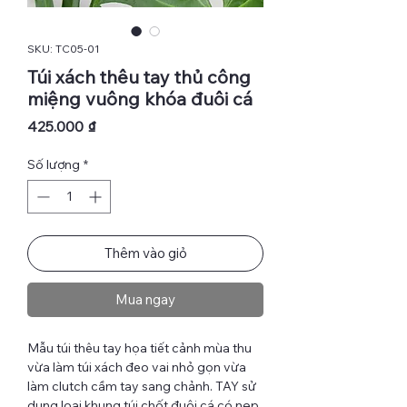
SKU: TC05-01
Túi xách thêu tay thủ công
miệng vuông khóa đuôi cá
Giá
425.000 ₫
Số lượng
*
Thêm vào giỏ
Mua ngay
Mẫu túi thêu tay họa tiết cảnh mùa thu
vừa làm túi xách đeo vai nhỏ gọn vừa
làm clutch cầm tay sang chảnh. TAY sử
dụng loại khung túi chốt đuôi cá có nẹp