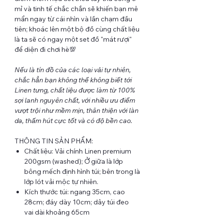
mỉ và tinh tế chắc chắn sẽ khiến bạn mê
mẩn ngay từ cái nhìn và lần chạm đầu
tiên; khoác lên một bộ đồ cùng chất liệu
là ta sẽ có ngay một set đồ "mát rượi"
để diện đi chơi hè💯
Nếu là tín đồ của các loại vải tự nhiên,
chắc hẳn bạn không thể không biết tới
Linen tưng, chất liệu được làm từ 100%
sợi lanh nguyên chất, với nhiều ưu điểm
vượt trội như mềm mịn, thân thiện với làn
da, thấm hút cực tốt và có độ bền cao.
THÔNG TIN SẢN PHẨM:
Chất liệu: Vải chính Linen premium
200gsm (washed); Ở giữa là lớp
bông mếch định hình túi; bên trong là
lớp lót vải mộc tự nhiên.
Kích thước túi: ngang 35cm, cao
28cm; đáy dày 10cm; dây túi đeo
vai dài khoảng 65cm