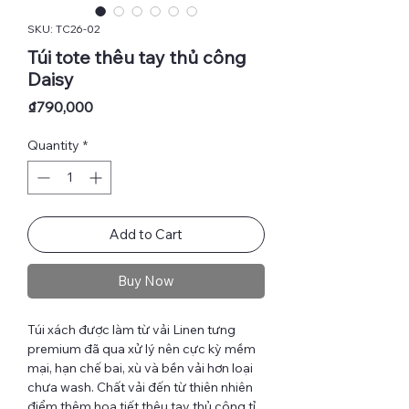
SKU: TC26-02
Túi tote thêu tay thủ công
Daisy
Price
₫790,000
Quantity
*
Add to Cart
Buy Now
Túi xách được làm từ vải Linen tưng
premium đã qua xử lý nên cực kỳ mềm
mại, hạn chế bai, xù và bền vải hơn loại
chưa wash. Chất vải đến từ thiên nhiên
điểm thêm họa tiết thêu tay thủ công tỉ