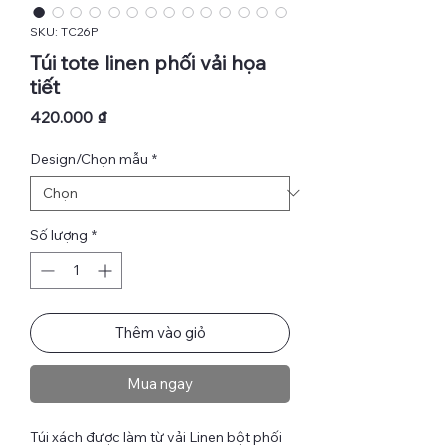
SKU: TC26P
Túi tote linen phối vải họa
tiết
Giá
420.000 ₫
Design/Chọn mẫu
*
Số lượng
*
Thêm vào giỏ
Mua ngay
Túi xách được làm từ vải Linen bột phối