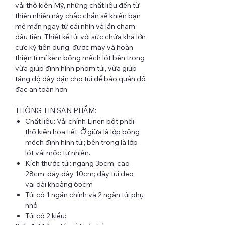
vải thô kiện Mỹ, những chất liệu đến từ
thiên nhiên này chắc chắn sẽ khiến bạn
mê mẩn ngay từ cái nhìn và lần chạm
đầu tiên. Thiết kế túi với sức chứa khá lớn
cực kỳ tiện dụng, được may và hoàn
thiện tỉ mỉ kèm bông mếch lót bên trong
vừa giúp định hình phom túi, vừa giúp
tăng độ dày dặn cho túi để bảo quản đồ
đạc an toàn hơn.
THÔNG TIN SẢN PHẨM:
Chất liệu: Vải chính Linen bột phối
thô kiện họa tiết; Ở giữa là lớp bông
mếch định hình túi; bên trong là lớp
lót vải mộc tự nhiên.
Kích thước túi: ngang 35cm, cao
28cm; đáy dày 10cm; dây túi đeo
vai dài khoảng 65cm
Túi có 1 ngăn chính và 2 ngăn túi phụ
nhỏ
Túi có 2 kiểu: