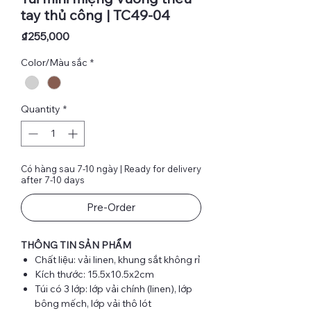
tay thủ công | TC49-04
Price
₫255,000
Color/Màu sắc
*
Quantity
*
Có hàng sau 7-10 ngày | Ready for delivery
after 7-10 days
Pre-Order
THÔNG TIN SẢN PHẨM
Chất liệu: vải linen, khung sắt không rỉ
Kích thước: 15.5x10.5x2cm
Túi có 3 lớp: lớp vải chính (linen), lớp
bông mếch, lớp vải thô lót