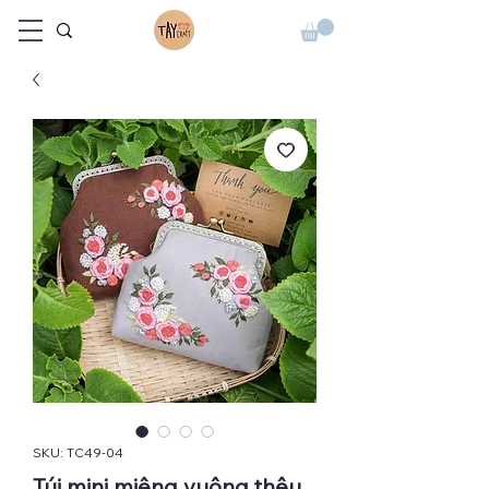
SKU: TC49-04
Túi mini miệng vuông thêu