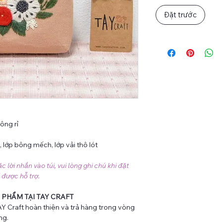
Đặt trước
ông rỉ
n), lớp bông mếch, lớp vải thô lót
lời nhắn vào túi, vui lòng ghi chú khi đặt
 được hỗ trợ.
 PHẨM TẠI TAY CRAFT
Y Craft hoàn thiện và trả hàng trong vòng
ng.