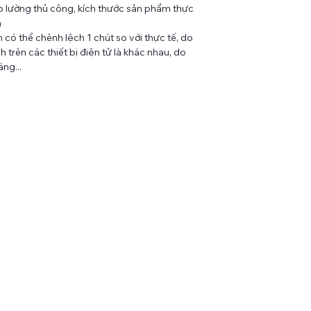
 lường thủ công, kích thước sản phẩm thực
m
có thể chênh lệch 1 chút so với thực tế, do
 trên các thiết bị điện tử là khác nhau, do
ng...
LIÊN KẾT NHANH
ĐĂNG
AD
TIN
t
Đăng 
Tất cả sản phẩm