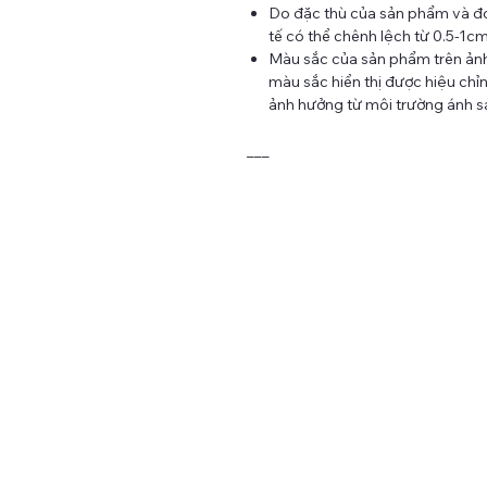
Do đặc thù của sản phẩm và đo
tế có thể chênh lệch từ 0.5-1c
Màu sắc của sản phẩm trên ảnh 
màu sắc hiển thị được hiệu chỉnh
ảnh hưởng từ môi trường ánh sá
___
TAY CRAFT - MAKING LIFE WITH NEEDLE AND THRE
Tại TAY Craft, chúng tôi không ngừng tìm tòi, học hỏi để tạo
nên những sản phẩm thủ công chất lượng và mang đậm né