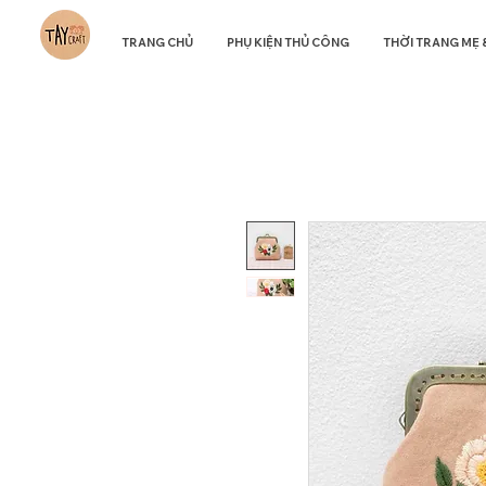
TRANG CHỦ
PHỤ KIỆN THỦ CÔNG
THỜI TRANG MẸ 