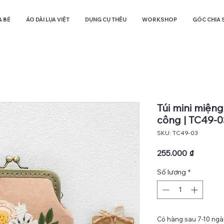
& BÉ
ÁO DÀI LỤA VIỆT
DỤNG CỤ THÊU
WORKSHOP
GÓC CHIA 
Túi mini miện
công | TC49-0
SKU: TC49-03
Giá
255.000 ₫
Số lượng
*
Có hàng sau 7-10 ngày