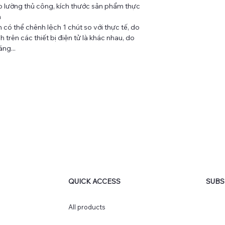
 lường thủ công, kích thước sản phẩm thực
m
có thể chênh lệch 1 chút so với thực tế, do
 trên các thiết bị điện tử là khác nhau, do
ng...
QUICK ACCESS
SUBS
AD
Subsc
All products
produ
r a