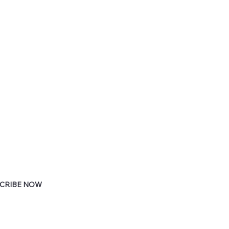
CRIBE NOW
ribe us to stay informed about the newest
ct releases and upcoming events.