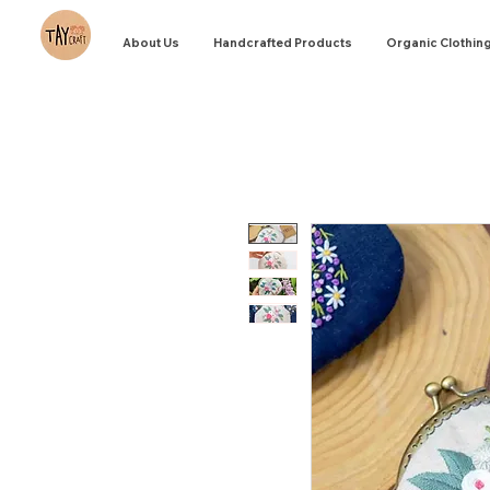
About Us
Handcrafted Products
Organic Clothin