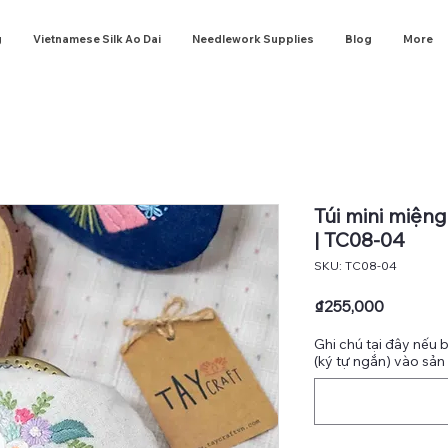
g
Vietnamese Silk Ao Dai
Needlework Supplies
Blog
More
Túi mini miệng
| TC08-04
SKU: TC08-04
Price
₫255,000
Ghi chú tại đây nếu 
(ký tự ngắn) vào sản