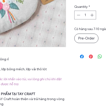
Quantity
*
Có hàng sau 7-10 ngày
Pre-Order
ông rỉ
n), lớp bông mếch, lớp vải thô lót
lời nhắn vào túi, vui lòng ghi chú khi đặt
 được hỗ trợ.
 PHẨM TẠI TAY CRAFT
Y Craft hoàn thiện và trả hàng trong vòng
ng.