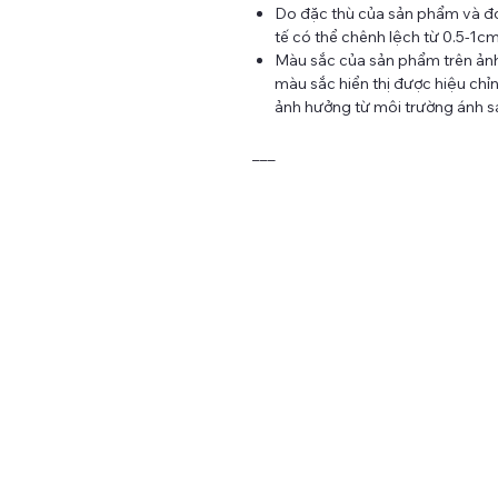
Do đặc thù của sản phẩm và đo
tế có thể chênh lệch từ 0.5-1c
Màu sắc của sản phẩm trên ảnh 
màu sắc hiển thị được hiệu chỉnh
ảnh hưởng từ môi trường ánh sá
___
TAY CRAFT - MAKING LIFE WITH NEEDLE AND THRE
Our store name is TAY Craft (TAY means “hand” in
Vietnamese), throughout this name, we would like to delive