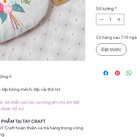
Số lượng
*
Có hàng sau 7-10 ngày
Đặt trước
ông rỉ
n), lớp bông mếch, lớp vải thô lót
lời nhắn vào túi, vui lòng ghi chú khi đặt
 được hỗ trợ.
 PHẨM TẠI TAY CRAFT
Y Craft hoàn thiện và trả hàng trong vòng
ng.