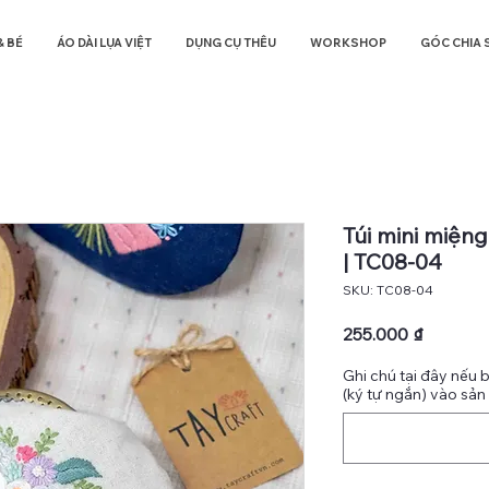
& BÉ
ÁO DÀI LỤA VIỆT
DỤNG CỤ THÊU
WORKSHOP
GÓC CHIA 
Túi mini miệng
| TC08-04
SKU: TC08-04
Giá
255.000 ₫
Ghi chú tại đây nếu 
(ký tự ngắn) vào sả