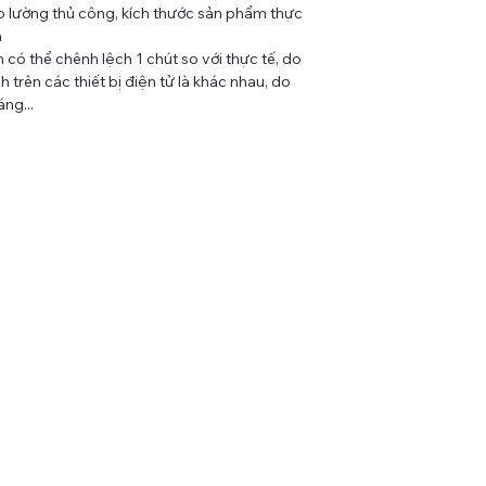
 lường thủ công, kích thước sản phẩm thực
m
có thể chênh lệch 1 chút so với thực tế, do
 trên các thiết bị điện tử là khác nhau, do
ng...
LIÊN KẾT NHANH
ĐĂNG
AD
TIN
t
Đăng 
Tất cả sản phẩm