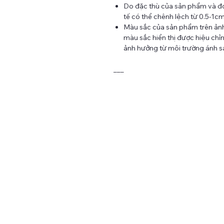
Do đặc thù của sản phẩm và đo
tế có thể chênh lệch từ 0.5-1c
Màu sắc của sản phẩm trên ảnh 
màu sắc hiển thị được hiệu chỉnh
ảnh hưởng từ môi trường ánh sá
___
TAY CRAFT - MAKING LIFE WITH NEEDLE AND THRE
Tại TAY Craft, chúng tôi không ngừng tìm tòi, học hỏi để tạo
nên những sản phẩm thủ công chất lượng và mang đậm né