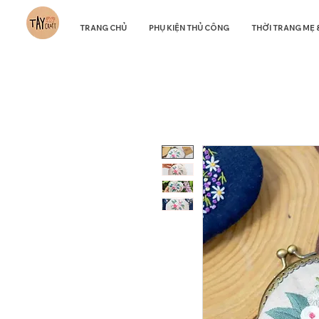
TRANG CHỦ
PHỤ KIỆN THỦ CÔNG
THỜI TRANG MẸ 