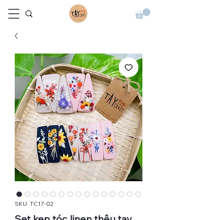
SKU: TC17-02
Set kẹp tóc linen thêu tay