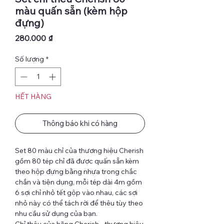
màu quấn sẵn (kèm hộp
đựng)
Giá
280.000 ₫
Số lượng
*
HẾT HÀNG
Thông báo khi có hàng
Set 80 màu chỉ của thương hiệu Cherish
gồm 80 tép chỉ đã được quấn sẵn kèm
theo hộp đựng bằng nhựa trong chắc
chắn và tiện dụng, mỗi tép dài 4m gồm
6 sợi chỉ nhỏ tết gộp vào nhau, các sợi
nhỏ này có thể tách rời để thêu tùy theo
nhu cầu sử dụng của bạn.
Chỉ thêu của hãng Cherish - thương hiệu