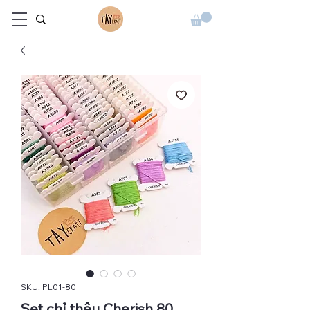
SKU: PL01-80
Set chỉ thêu Cherish 80