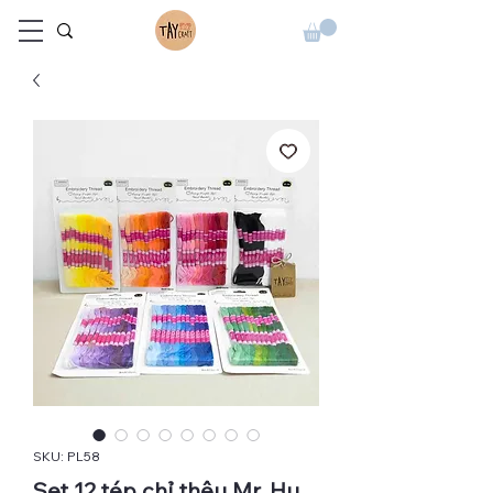
SKU: PL58
Set 12 tép chỉ thêu Mr. Hu