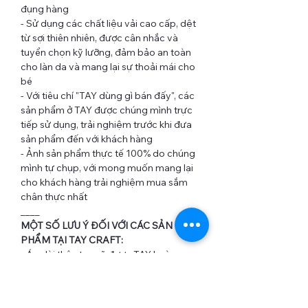
đụng hàng
- Sử dụng các chất liệu vải cao cấp, dệt
từ sợi thiên nhiên, được cân nhắc và
tuyển chọn kỹ lưỡng, đảm bảo an toàn
cho làn da và mang lại sự thoải mái cho
bé
- Với tiêu chí "TAY dùng gì bán đấy", các
sản phẩm ở TAY được chúng mình trực
tiếp sử dụng, trải nghiệm trước khi đưa
sản phẩm đến với khách hàng
- Ảnh sản phẩm thực tế 100% do chúng
mình tự chụp, với mong muốn mang lại
cho khách hàng trải nghiệm mua sắm
chân thực nhất
____
MỘT SỐ LƯU Ý ĐỐI VỚI CÁC SẢN
PHẨM TẠI TAY CRAFT:
- Áo dài thêu tay sẽ được TAY hoàn
thiện và trả hàng trong vòng 7-9 ngày
kể từ ngày bạn đặt hàng.
- Do đặc thù của sản phẩm và đo lường