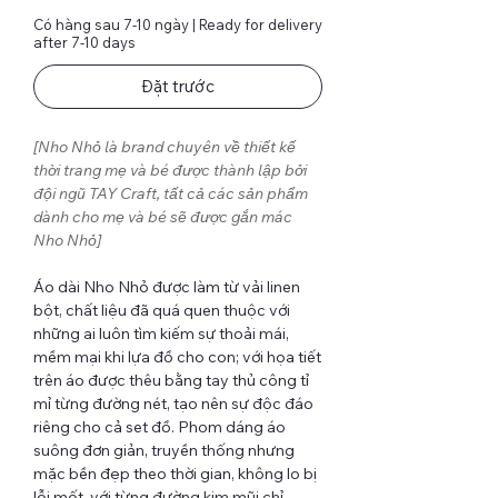
Có hàng sau 7-10 ngày | Ready for delivery
after 7-10 days
Đặt trước
[Nho Nhỏ là brand chuyên về thiết kế
thời trang mẹ và bé được thành lập bởi
đội ngũ TAY Craft, tất cả các sản phẩm
dành cho mẹ và bé sẽ được gắn mác
Nho Nhỏ]
Áo dài Nho Nhỏ được làm từ vải linen
bột, chất liệu đã quá quen thuộc với
những ai luôn tìm kiếm sự thoải mái,
mềm mại khi lựa đồ cho con; với họa tiết
trên áo được thêu bằng tay thủ công tỉ
mỉ từng đường nét, tạo nên sự độc đáo
riêng cho cả set đồ. Phom dáng áo
suông đơn giản, truyền thống nhưng
mặc bền đẹp theo thời gian, không lo bị
lỗi mốt, với từng đường kim mũi chỉ