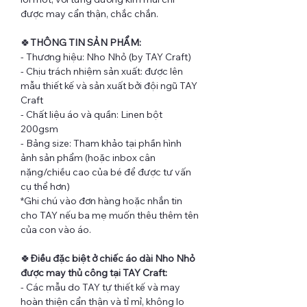
được may cẩn thận, chắc chắn.
🍀
THÔNG TIN SẢN PHẨM:
- Thương hiệu: Nho Nhỏ (by TAY Craft)
- Chịu trách nhiệm sản xuất: được lên
mẫu thiết kế và sản xuất bởi đội ngũ TAY
Craft
- Chất liệu áo và quần: Linen bột
200gsm
- Bảng size: Tham khảo tại phần hình
ảnh sản phẩm (hoặc inbox cân
nặng/chiều cao của bé để được tư vấn
cụ thể hơn)
*Ghi chú vào đơn hàng hoặc nhắn tin
cho TAY nếu ba mẹ muốn thêu thêm tên
của con vào áo.
🍀
Điều đặc biệt ở chiếc áo dài Nho Nhỏ
được may thủ công tại TAY Craft:
- Các mẫu do TAY tự thiết kế và may
hoàn thiện cẩn thận và tỉ mỉ, không lo