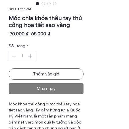
SKU: TC11-04
Móc chìa khóa thêu tay thủ
công họa tiết sao vàng
Giá
Giá
 70.000 ₫ 
65.000 ₫
thông
bán
thường
rẻ
Số lượng
*
Thêm vào giỏ
Mua ngay
Móc khóa thủ công được thêu tay họa
tiết sao vàng, lấy cảm hứng từ lá Quốc
Kỳ Việt Nam, là một sản phẩm mang
đậm nét Việt, món quà lý tưởng và độc
đáo dành tặng cho những người bạn ở