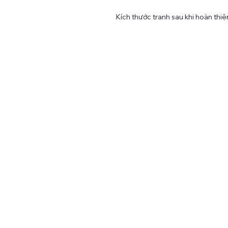
Kích thước tranh sau khi hoàn thi
TAY CRAFT - MAKING LIFE WITH NEEDLE AND THRE
Tại TAY Craft, chúng tôi không ngừng tìm tòi, học hỏi để tạo
nên những sản phẩm thủ công chất lượng và mang đậm né