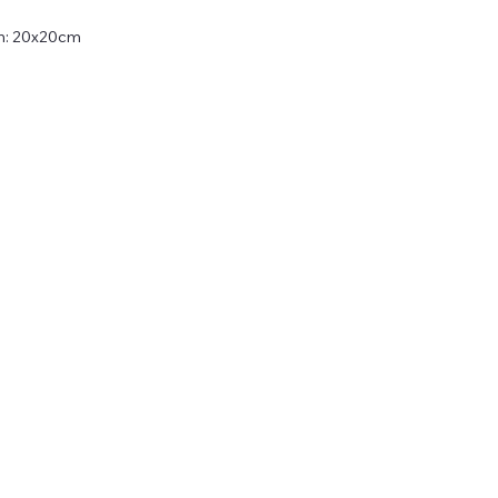
ện: 20x20cm
LIÊN KẾT NHANH
ĐĂNG
AD
TIN
t
Đăng 
Tất cả sản phẩm