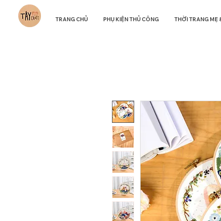
TRANG CHỦ
PHỤ KIỆN THỦ CÔNG
THỜI TRANG MẸ 