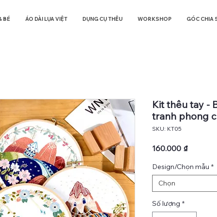
& BÉ
ÁO DÀI LỤA VIỆT
DỤNG CỤ THÊU
WORKSHOP
GÓC CHIA 
Kit thêu tay -
tranh phong 
SKU: KT05
Giá
160.000 ₫
Design/Chọn mẫu
*
Chọn
Số lượng
*