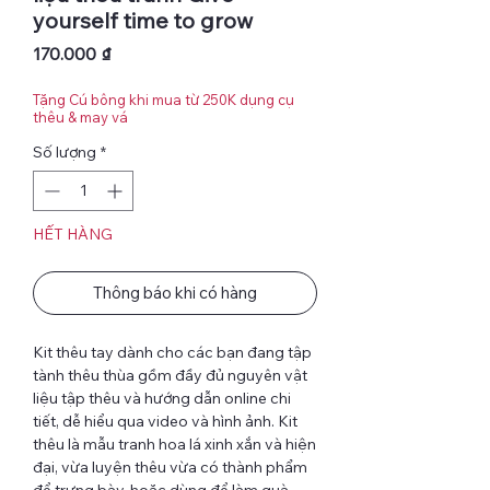
yourself time to grow
Giá
170.000 ₫
Tặng Cú bông khi mua từ 250K dụng cụ
thêu & may vá
Số lượng
*
HẾT HÀNG
Thông báo khi có hàng
Kit thêu tay dành cho các bạn đang tập
tành thêu thùa gồm đầy đủ nguyên vật
liệu tập thêu và hướng dẫn online chi
tiết, dễ hiểu qua video và hình ảnh. Kit
thêu là mẫu tranh hoa lá xinh xắn và hiện
đại, vừa luyện thêu vừa có thành phẩm
để trưng bày, hoặc dùng để làm quà