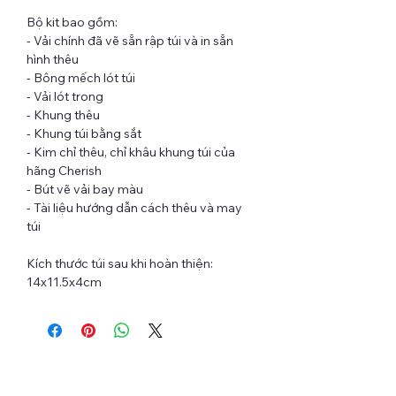
Bộ kit bao gồm:
- Vải chính đã vẽ sẵn rập túi và in sẵn
hình thêu
- Bông mếch lót túi
- Vải lót trong
- Khung thêu
- Khung túi bằng sắt
- Kim chỉ thêu, chỉ khâu khung túi của
hãng Cherish
- Bút vẽ vải bay màu
- Tài liệu hướng dẫn cách thêu và may
túi
Kích thước túi sau khi hoàn thiện:
14x11.5x4cm