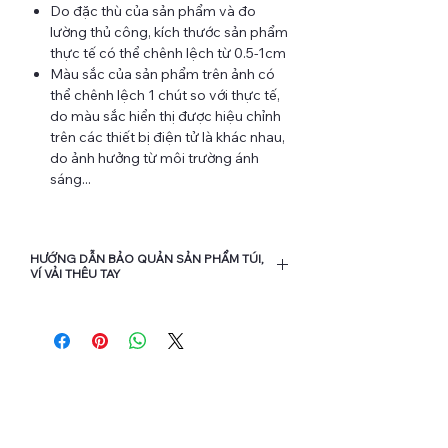
Do đặc thù của sản phẩm và đo
lường thủ công, kích thước sản phẩm
thực tế có thể chênh lệch từ 0.5-1cm
Màu sắc của sản phẩm trên ảnh có
thể chênh lệch 1 chút so với thực tế,
do màu sắc hiển thị được hiệu chỉnh
trên các thiết bị điện tử là khác nhau,
do ảnh hưởng từ môi trường ánh
sáng...
HƯỚNG DẪN BẢO QUẢN SẢN PHẨM TÚI,
VÍ VẢI THÊU TAY
Bạn nên hạn chế cho sản phẩm tiếp
xúc nhiều với nước và các loại hóa
chất để kéo dài độ bền của chỉ thêu
và vải.
Khi vệ sinh chỉ nên dùng khăn ẩm
hoặc bàn chải mềm để vệ sinh nhẹ
nhàng bề mặt vải, tránh chà xát vào