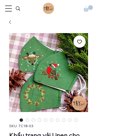
SKU: TC18-03
Khẩu trang vải Linen cho