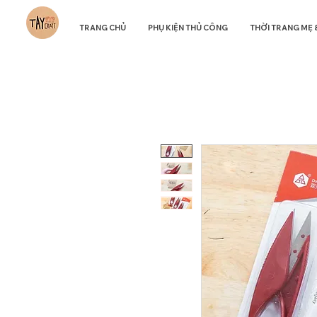
TRANG CHỦ
PHỤ KIỆN THỦ CÔNG
THỜI TRANG MẸ 