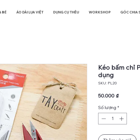
& BÉ
ÁO DÀI LỤA VIỆT
DỤNG CỤ THÊU
WORKSHOP
GÓC CHIA 
Kéo bấm chỉ P
dụng
SKU: PL20
Giá
50.000 ₫
Số lượng
*