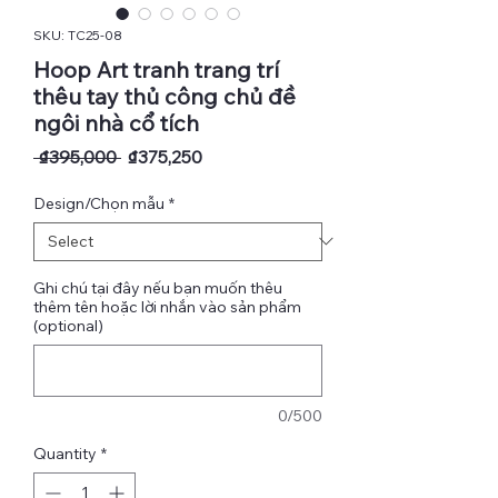
SKU: TC25-08
Hoop Art tranh trang trí
thêu tay thủ công chủ đề
ngôi nhà cổ tích
Regular
Sale
 ₫395,000 
₫375,250
Price
Price
Design/Chọn mẫu
*
Ghi chú tại đây nếu bạn muốn thêu
thêm tên hoặc lời nhắn vào sản phẩm
(optional)
0/500
Quantity
*