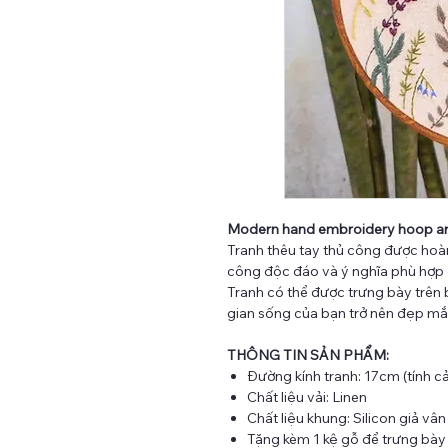
Modern hand embroidery hoop a
Tranh thêu tay thủ công được hoàn 
công độc đáo và ý nghĩa phù hợp đ
Tranh có thể được trưng bày trên 
gian sống của bạn trở nên đẹp mắt
THÔNG TIN SẢN PHẨM:
Đường kính tranh: 17cm (tính c
Chất liệu vải: Linen
Chất liệu khung: Silicon giả vâ
Tặng kèm 1 kệ gỗ để trưng bày