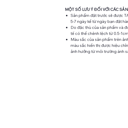
MỘT SỐ LƯU Ý ĐỐI VỚI CÁC SẢ
Sản phẩm đặt trước sẽ được TA
5-7 ngày kể từ ngày bạn đặt hà
Do đặc thù của sản phẩm và đo
tế có thể chênh lệch từ 0.5-1c
Màu sắc của sản phẩm trên ảnh 
màu sắc hiển thị được hiệu chỉnh
ảnh hưởng từ môi trường ánh sá
TAY CRAFT - MAKING LIFE WITH NEEDLE AND THRE
Tại TAY Craft, chúng tôi không ngừng tìm tòi, học hỏi để tạo
nên những sản phẩm thủ công chất lượng và mang đậm né