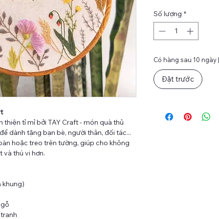
Số lượng
*
Có hàng sau 10 ngày |
Đặt trước
rt
thiện tỉ mỉ bởi TAY Craft - món quà thủ
ể dành tặng bạn bè, người thân, đối tác...
bàn hoặc treo trên tường, giúp cho không
 và thú vị hơn.
ả khung)
n gỗ
 tranh