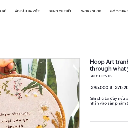
& BÉ
ÁO DÀI LỤA VIỆT
DỤNG CỤ THÊU
WORKSHOP
GÓC CHIA 
Hoop Art tranh
through what 
SKU: TC25-09
Giá
 395.000 ₫ 
375.2
thông
Ghi chú tại đây nếu 
thườn
nhắn vào sản phẩm 