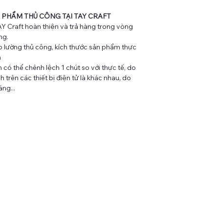
N PHẨM THỦ CÔNG TẠI TAY CRAFT
Y Craft hoàn thiện và trả hàng trong vòng
ng.
 lường thủ công, kích thước sản phẩm thực
m
có thể chênh lệch 1 chút so với thực tế, do
 trên các thiết bị điện tử là khác nhau, do
ng...
LIÊN KẾT NHANH
ĐĂNG
AD
TIN
t
Đăng 
Tất cả sản phẩm