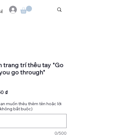
SẺ
 trang trí thêu tay "Go
you go through"
Giá
50 ₫
bán
bạn muốn thêu thêm tên hoặc lời
g
rẻ
(không bắt buộc)
0/500