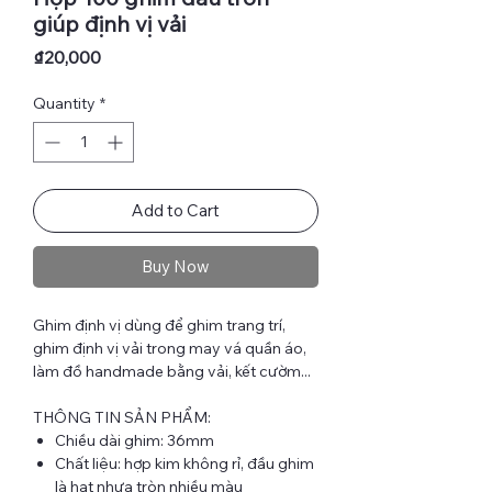
giúp định vị vải
Price
₫20,000
Quantity
*
Add to Cart
Buy Now
Ghim định vị dùng để ghim trang trí,
ghim định vị vải trong may vá quần áo,
làm đồ handmade bằng vải, kết cườm...
THÔNG TIN SẢN PHẨM:
Chiều dài ghim: 36mm
Chất liệu: hợp kim không rỉ, đầu ghim
là hạt nhựa tròn nhiều màu