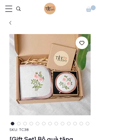
SKU: TC38
[Gift Set] Bộ quà tặng