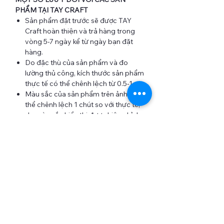
PHẨM TẠI TAY CRAFT
Sản phẩm đặt trước sẽ được TAY
Craft hoàn thiện và trả hàng trong
vòng 5-7 ngày kể từ ngày bạn đặt
hàng.
Do đặc thù của sản phẩm và đo
lường thủ công, kích thước sản phẩm
thực tế có thể chênh lệch từ 0.5-1cm
Màu sắc của sản phẩm trên ảnh có
thể chênh lệch 1 chút so với thực tế,
do màu sắc hiển thị được hiệu chỉnh
trên các thiết bị điện tử là khác nhau,
do ảnh hưởng từ môi trường ánh
sáng...
HƯỚNG DẪN BẢO QUẢN SẢN PHẨM TÚI,
VÍ VẢI THÊU TAY
Bạn nên hạn chế cho sản phẩm tiếp
xúc nhiều với nước và các loại hóa