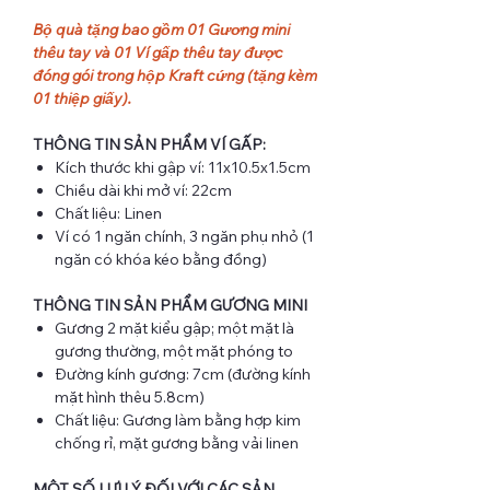
Bộ quà tặng bao gồm 01 Gương mini
thêu tay và 01 Ví gấp thêu tay được
đóng gói trong hộp Kraft cứng (tặng kèm
01 thiệp giấy).
THÔNG TIN SẢN PHẨM VÍ GẤP:
Kích thước khi gập ví: 11x10.5x1.5cm
Chiều dài khi mở ví: 22cm
Chất liệu: Linen
Ví có 1 ngăn chính, 3 ngăn phụ nhỏ (1
ngăn có khóa kéo bằng đồng)
THÔNG TIN SẢN PHẨM GƯƠNG MINI
Gương 2 mặt kiểu gập; một mặt là
gương thường, một mặt phóng to
Đường kính gương: 7cm (đường kính
mặt hình thêu 5.8cm)
Chất liệu: Gương làm bằng hợp kim
chống rỉ, mặt gương bằng vải linen
MỘT SỐ LƯU Ý ĐỐI VỚI CÁC SẢN