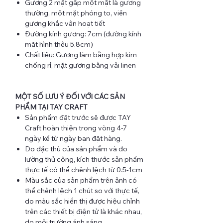
Gương 2 mặt gấp một mặt là gương
thường, một mặt phóng to, viền
gương khắc vân hoạt tiết
Đường kính gương: 7cm (đường kính
mặt hình thêu 5.8cm)
Chất liệu: Gương làm bằng hợp kim
chống rỉ, mặt gương bằng vải linen
MỘT SỐ LƯU Ý ĐỐI VỚI CÁC SẢN
PHẨM TẠI TAY CRAFT
Sản phẩm đặt trước sẽ được TAY
Craft hoàn thiện trong vòng 4-7
ngày kể từ ngày bạn đặt hàng.
Do đặc thù của sản phẩm và đo
lường thủ công, kích thước sản phẩm
thực tế có thể chênh lệch từ 0.5-1cm
Màu sắc của sản phẩm trên ảnh có
thể chênh lệch 1 chút so với thực tế,
do màu sắc hiển thị được hiệu chỉnh
trên các thiết bị điện tử là khác nhau,
do môi trường ánh sáng...