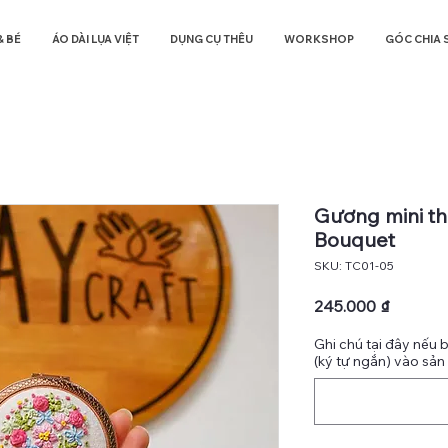
& BÉ
ÁO DÀI LỤA VIỆT
DỤNG CỤ THÊU
WORKSHOP
GÓC CHIA 
Gương mini th
Bouquet
SKU: TC01-05
Giá
245.000 ₫
Ghi chú tại đây nếu 
(ký tự ngắn) vào sả