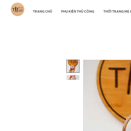
TRANG CHỦ
PHỤ KIỆN THỦ CÔNG
THỜI TRANG MẸ 