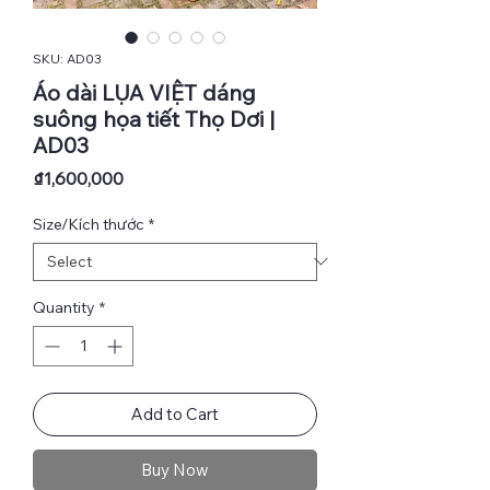
SKU: AD03
Áo dài LỤA VIỆT dáng
suông họa tiết Thọ Dơi |
AD03
Price
₫1,600,000
Size/Kích thước
*
Quantity
*
Add to Cart
Buy Now