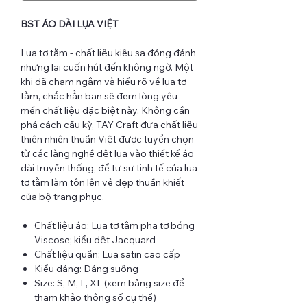
BST ÁO DÀI LỤA VIỆT
Lụa tơ tằm - chất liệu kiêu sa đỏng đảnh
nhưng lại cuốn hút đến không ngờ. Một
khi đã chạm ngắm và hiểu rõ về lụa tơ
tằm, chắc hẳn bạn sẽ đem lòng yêu
mến chất liệu đặc biệt này. Không cần
phá cách cầu kỳ, TAY Craft đưa chất liệu
thiên nhiên thuần Việt được tuyển chọn
từ các làng nghề dệt lụa vào thiết kế áo
dài truyền thống, để tự sự tinh tế của lụa
tơ tằm làm tôn lên vẻ đẹp thuần khiết
của bộ trang phục.
Chất liệu áo: Lụa tơ tằm pha tơ bóng
Viscose; kiểu dệt Jacquard
Chất liệu quần: Lụa satin cao cấp
Kiểu dáng: Dáng suông
Size: S, M, L, XL (xem bảng size để
tham khảo thông số cụ thể)