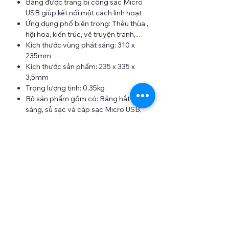
Bảng được trang bị cống sạc Micro
USB giúp kết nối một cách linh hoạt
Ứng dụng phổ biến trong: Thêu thùa ,
hội họa, kiến trúc, vẽ truyện tranh,...
Kích thước vùng phát sáng: 310 x
235mm
Kích thước sản phẩm: 235 x 335 x
3,5mm
Trọng lượng tịnh: 0,35kg
Bộ sản phẩm gồm có: Bảng hắt
sáng, sủ sạc và cáp sạc Micro USB,
giấy HDSD (không kèm củ sạc, bạn
có thể sử dụng bất kỳ loại củ sạc
điện thoại nào có đầu cắm USB 3.0
để sử dụng)
Hướng dẫn cách sao hình thêu bằng
bảng hắt sáng
: Đặt tờ giấy có hình thêu
mẫu lên trên mặt của bảng, sau đó đặt
miếng vải lên phía trên tờ giấy, khởi động
bảng và điều chỉnh độ sáng bằng cách
chạm vào nút nguồn ở cạnh màu đen