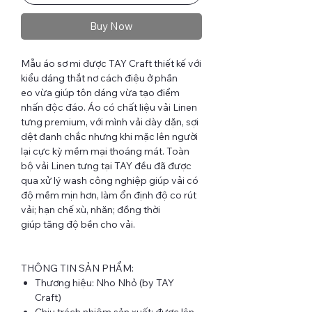
Buy Now
Mẫu áo sơ mi được TAY Craft thiết kế với
kiểu dáng thắt nơ cách điệu ở phần
eo vừa giúp tôn dáng vừa tạo điểm
nhấn độc đáo. Áo có chất liệu vải Linen
tưng premium, với mình vải dày dặn, sợi
dệt đanh chắc nhưng khi mặc lên người
lại cực kỳ mềm mại thoáng mát. Toàn
bộ vải Linen tưng tại TAY đều đã được
qua xử lý wash công nghiệp giúp vải có
độ mềm mịn hơn, làm ổn định độ co rút
vải; hạn chế xù, nhăn; đồng thời
giúp tăng độ bền cho vải.
THÔNG TIN SẢN PHẨM:
Thương hiệu: Nho Nhỏ (by TAY
Craft)
Chịu trách nhiệm sản xuất: được lên