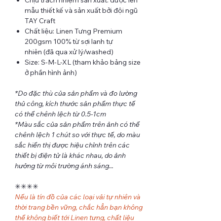
mẫu thiết kế và sản xuất bởi đội ngũ
TAY Craft
Chất liệu: Linen Tưng Premium
200gsm 100% từ sợi lanh tự
nhiên (đã qua xử lý/washed)
Size: S-M-L-XL (tham khảo bảng size
ở phần hình ảnh)
*Do đặc thù của sản phẩm và đo lường
thủ công, kích thước sản phẩm thực tế
có thể chênh lệch từ 0.5-1cm
*Màu sắc của sản phẩm trên ảnh có thể
chênh lệch 1 chút so với thực tế, do màu
sắc hiển thị được hiệu chỉnh trên các
thiết bị điện tử là khác nhau, do ảnh
hưởng từ môi trường ánh sáng...
✳︎✳︎✳︎✳︎
Nếu là tín đồ của các loại vải tự nhiên và
thời trang bền vững, chắc hẳn bạn không
thể không biết tới Linen tưng, chất liệu