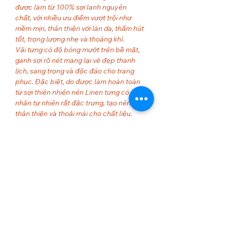
được làm từ 100% sợi lanh nguyên
chất, với nhiều ưu điểm vượt trội như
mềm mịn, thân thiện với làn da, thấm hút
tốt, trọng lượng nhẹ và thoáng khí.
Vải tưng có độ bóng mướt trên bề mặt,
ganh sợi rõ nét mang lại vẻ đẹp thanh
lịch, sang trọng và độc đáo cho trang
phục. Đặc biệt, do được làm hoàn toàn
từ sợi thiên nhiên nên Linen tưng có độ
nhăn tự nhiên rất đặc trưng, tạo nên sự
thân thiện và thoải mái cho chất liệu.
Nhiều người hay gọi vui đặc tính nhăn
của Linen tưng là những "nếp nhăn của
sự sang trọng". Một khi dùng quen những
trang phục bằng vải Linen tưng, chắc
chắn chúng ta sẽ thấy yêu loại sợi cao
cấp này.