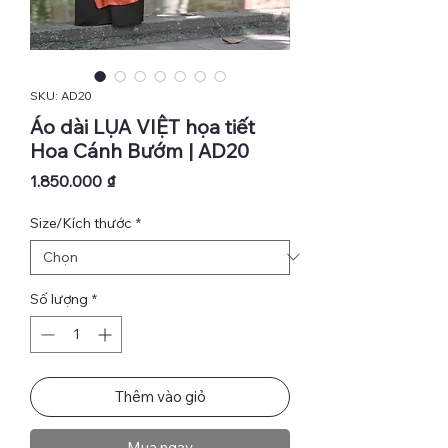
SKU: AD20
Áo dài LỤA VIỆT họa tiết
Hoa Cánh Bướm | AD20
Giá
1.850.000 ₫
Size/Kích thước
*
Số lượng
*
Thêm vào giỏ
Mua ngay