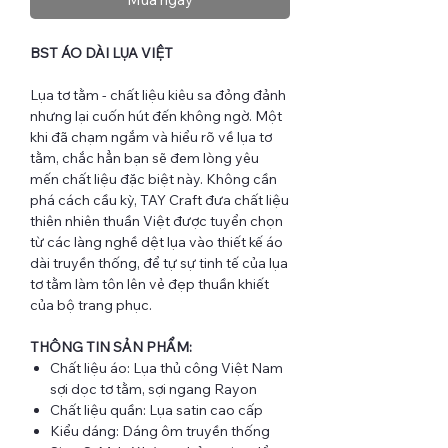
BST ÁO DÀI LỤA VIỆT
Lụa tơ tằm - chất liệu kiêu sa đỏng đảnh
nhưng lại cuốn hút đến không ngờ. Một
khi đã chạm ngắm và hiểu rõ về lụa tơ
tằm, chắc hẳn bạn sẽ đem lòng yêu
mến chất liệu đặc biệt này. Không cần
phá cách cầu kỳ, TAY Craft đưa chất liệu
thiên nhiên thuần Việt được tuyển chọn
từ các làng nghề dệt lụa vào thiết kế áo
dài truyền thống, để tự sự tinh tế của lụa
tơ tằm làm tôn lên vẻ đẹp thuần khiết
của bộ trang phục.
THÔNG TIN SẢN PHẨM:
Chất liệu áo: Lụa thủ công Việt Nam
sợi dọc tơ tằm, sợi ngang Rayon
Chất liệu quần: Lụa satin cao cấp
Kiểu dáng: Dáng ôm truyền thống