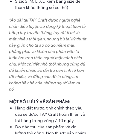
Size: S, M, L, XL (xem bảng size để
tham khảo thông số cụ thể)
*Áo dài tại TAY Craft được người nghệ
nhân điêu luyện sử dụng kỹ thuật luôn tà
bằng tay truyền thống, tuy rất tỉ mỉ và
mất nhiều thời gian, nhưng bù lại kỹ thuật
này giúp cho tà áo có độ mềm mại,
phẳng phiu và khiến cho phần viền tà
luôn ôm trọn thân người một cách chỉn
chu. Một chi tiết nhỏ thôi nhưng cũng đủ
để khiến chiếc áo dài trở nên tinh tế hơn
rất nhiều, và đằng sau đó là công sức
không hề nhỏ của những người làm ra
nó.
MỘT SỐ LƯU Ý VỀ SẢN PHẨM:
Hàng đặt trước, tinh chỉnh theo yêu
cầu sẽ được TAY Craft hoàn thiện và
trả hàng trong vòng 7-10 ngày
Do đặc thù của sản phẩm và đo
lường thủ công, kích thước sản phẩm