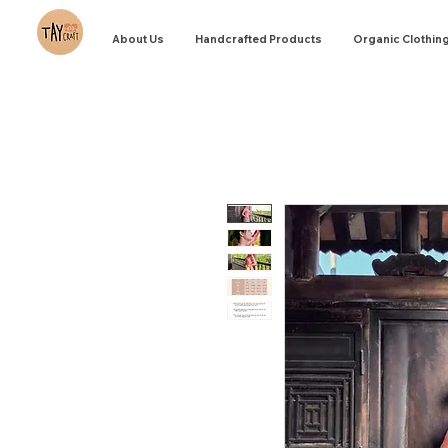
About Us
Handcrafted Products
Organic Clothin