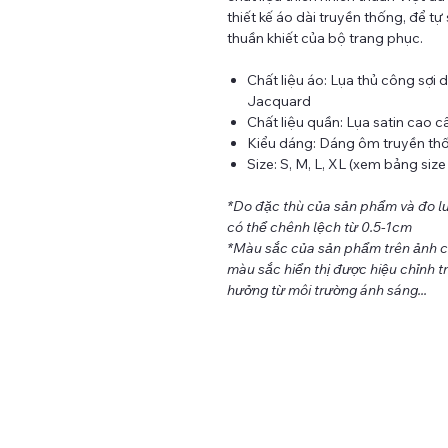
thiết kế áo dài truyền thống, để tự
thuần khiết của bộ trang phục.
Chất liệu áo: Lụa thủ công sợi 
Jacquard
Chất liệu quần: Lụa satin cao c
Kiểu dáng: Dáng ôm truyền th
Size: S, M, L, XL (xem bảng siz
*Do đặc thù của sản phẩm và đo lư
có thể chênh lệch từ 0.5-1cm
*Màu sắc của sản phẩm trên ảnh có 
màu sắc hiển thị được hiệu chỉnh tr
hưởng từ môi trường ánh sáng...