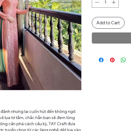
Add to Cart
g đảnh nhưng lại cuốn hút đến không ngờ.
về lụa tơ tằm, chắc hẳn bạn sẽ đem lòng
hông cần phá cách cầu kỳ, TAY Craft đưa
ược tuyển chọn từ các làng nghề dệt lụa vào