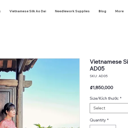
g
Vietnamese Silk Ao Dai
Needlework Supplies
Blog
More
Vietnamese Sil
AD05
SKU: AD05
Price
₫1,850,000
Size/Kích thước
*
Select
Quantity
*