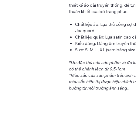
thiết kế áo dài truyền thống, để tự
thuần khiết của bộ trang phục.
Chất liệu áo: Lụa thủ công sợi 
Jacquard
Chất liệu quần: Lụa satin cao c
Kiểu dáng: Dáng ôm truyền th
Size: S, M, L, XL (xem bảng siz
*Do đặc thù của sản phẩm và đo lư
có thể chênh lệch từ 0.5-1cm
*Màu sắc của sản phẩm trên ảnh có 
màu sắc hiển thị được hiệu chỉnh tr
hưởng từ môi trường ánh sáng...