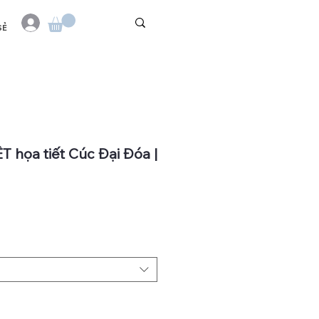
SẺ
T họa tiết Cúc Đại Đóa |