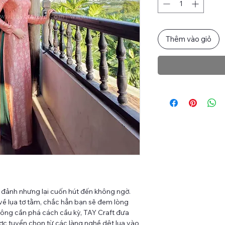
Thêm vào giỏ
g đảnh nhưng lại cuốn hút đến không ngờ.
về lụa tơ tằm, chắc hẳn bạn sẽ đem lòng
hông cần phá cách cầu kỳ, TAY Craft đưa
ược tuyển chọn từ các làng nghề dệt lụa vào