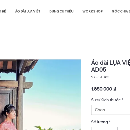
& BÉ
ÁO DÀI LỤA VIỆT
DỤNG CỤ THÊU
WORKSHOP
GÓC CHIA 
Áo dài LỤA VIỆ
AD05
SKU: AD05
Giá
1.850.000 ₫
Size/Kích thước
*
Chọn
Số lượng
*