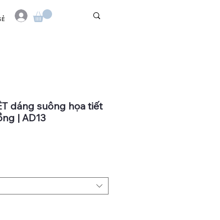
SẺ
ỆT dáng suông họa tiết
ồng | AD13