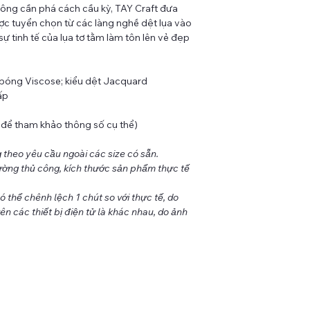
hông cần phá cách cầu kỳ, TAY Craft đưa
ược tuyển chọn từ các làng nghề dệt lụa vào
 sự tinh tế của lụa tơ tằm làm tôn lên vẻ đẹp
ơ bóng Viscose; kiểu dệt Jacquard
ấp
e để tham khảo thông số cụ thể)
g theo yêu cầu ngoài các size có sẵn.
ờng thủ công, kích thước sản phẩm thực tế
thể chênh lệch 1 chút so với thực tế, do
ên các thiết bị điện tử là khác nhau, do ảnh