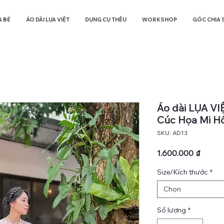
& BÉ
ÁO DÀI LỤA VIỆT
DỤNG CỤ THÊU
WORKSHOP
GÓC CHIA 
Áo dài LỤA VI
Cúc Họa Mi H
SKU: AD13
Giá
1.600.000 ₫
Size/Kích thước
*
Chọn
Số lượng
*