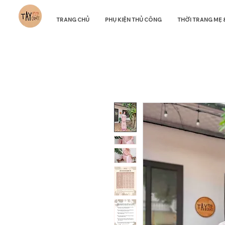
TRANG CHỦ
PHỤ KIỆN THỦ CÔNG
THỜI TRANG MẸ 