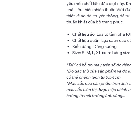
yêu mến chất liệu đặc biệt này. K
chất liệu thiên nhiên thuần Việt đ
thiết kế áo dài truyền thống, để tự
thuần khiết của bộ trang phục.
Chất liệu áo: Lụa tơ tằm pha t
Chất liệu quần: Lụa satin cao c
Kiểu dáng: Dáng suông
Size: S, M, L, XL (xem bảng siz
*TAY có hỗ trợ may trên số đo riên
*Do đặc thù của sản phẩm và đo lư
có thể chênh lệch từ 0.5-1cm
*Màu sắc của sản phẩm trên ảnh có 
màu sắc hiển thị được hiệu chỉnh tr
hưởng từ môi trường ánh sáng...