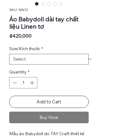
SKU: NN12
Áo Babydoll dài tay chất
liệu Linen tơ
Price
₫420,000
Size/Kích thước
*
Quantity
*
Add to Cart
Buy Now
Mẫu áo Babydoll do TAY Craft thiết kế