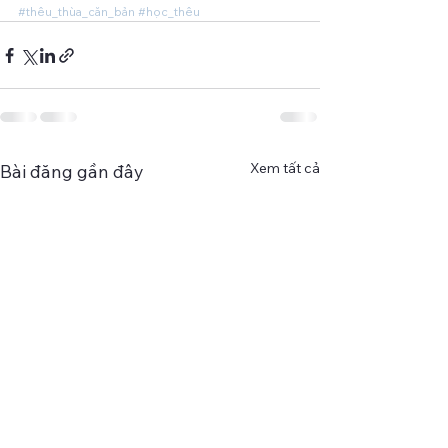
#thêu_thùa_căn_bản
#học_thêu
Xem tất cả
Bài đăng gần đây