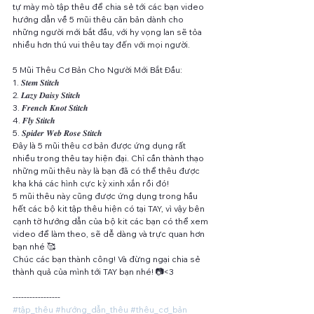
tự mày mò tập thêu để chia sẻ tới các bạn video 
hướng dẫn về 5 mũi thêu căn bản dành cho 
những người mới bắt đầu, với hy vọng lan sẽ tỏa 
nhiều hơn thú vui thêu tay đến với mọi người.
5 Mũi Thêu Cơ Bản Cho Người Mới Bắt Đầu:
1. 𝑺𝒕𝒆𝒎 𝑺𝒕𝒊𝒕𝒄𝒉
2. 𝑳𝒂𝒛𝒚 𝑫𝒂𝒊𝒔𝒚 𝑺𝒕𝒊𝒕𝒄𝒉
3. 𝑭𝒓𝒆𝒏𝒄𝒉 𝑲𝒏𝒐𝒕 𝑺𝒕𝒊𝒕𝒄𝒉
4. 𝑭𝒍𝒚 𝑺𝒕𝒊𝒕𝒄𝒉
5. 𝑺𝒑𝒊𝒅𝒆𝒓 𝑾𝒆𝒃 𝑹𝒐𝒔𝒆 𝑺𝒕𝒊𝒕𝒄𝒉
Đây là 5 mũi thêu cơ bản được ứng dụng rất 
nhiều trong thêu tay hiện đại. Chỉ cần thành thạo 
những mũi thêu này là bạn đã có thể thêu được 
kha khá các hình cực kỳ xinh xắn rồi đó!
5 mũi thêu này cũng được ứng dụng trong hầu 
hết các bộ kit tập thêu hiện có tại TAY, vì vậy bên 
cạnh tờ hướng dẫn của bộ kit các bạn có thể xem 
video để làm theo, sẽ dễ dàng và trực quan hơn 
bạn nhé 🥰
Chúc các bạn thành công! Và đừng ngại chia sẻ 
thành quả của mình tới TAY bạn nhé! 📷<3
-----------------
#tập_thêu
#hướng_dẫn_thêu
#thêu_cơ_bản