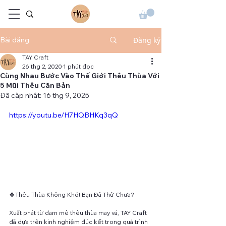
Bài đăng
Đăng ký
TAY Craft
26 thg 2, 2020
1 phút đọc
Cùng Nhau Bước Vào Thế Giới Thêu Thùa Với
5 Mũi Thêu Căn Bản
Đã cập nhật:
16 thg 9, 2025
https://youtu.be/H7HQBHKq3qQ
🍀Thêu Thùa Không Khó! Bạn Đã Thử Chưa? 
Xuất phát từ đam mê thêu thùa may vá, TAY Craft 
đã dựa trên kinh nghiệm đúc kết trong quá trình 