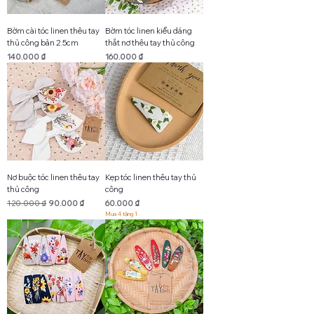
Bờm cài tóc linen thêu tay
Bờm tóc linen kiểu dáng
thủ công bản 2.5cm
thắt nơ thêu tay thủ công
Giá
Giá
140.000 ₫
160.000 ₫
Nơ buộc tóc linen thêu tay
Kẹp tóc linen thêu tay thủ
thủ công
công
Giá thông thường
Giá bán rẻ
Giá
120.000 ₫
90.000 ₫
60.000 ₫
Mua 4 tặng 1