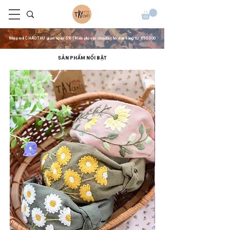
Nhập mã CHAOTHU giảm ngay 5% | Miễn phí vận chuyển cho đơn hàng từ 850.000
SẢN PHẨM NỔI BẬT