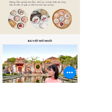
Những chiếc gương mini được thêu tay và hoàn thiện thủ công
kèm lời nhắn sẽ giúp cá nhân hóa món quà của bạn.
BÀI VIẾT MỚI NHẤT
TAY Craft
21 thg 8, 2025